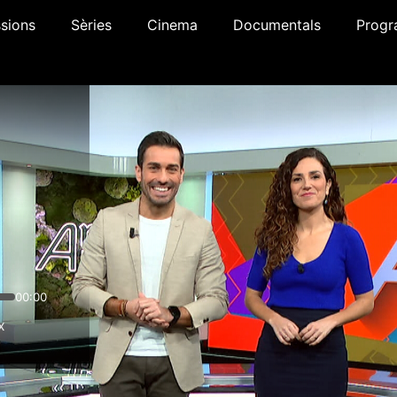
sions
Sèries
Cinema
Documentals
Progr
00:00
x