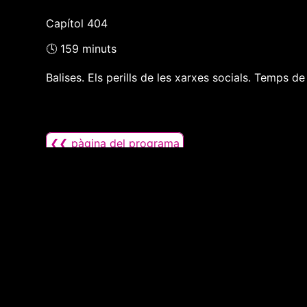
Capítol 404
🕓 159 minuts
Balises. Els perills de les xarxes socials. Temps d
❮❮ pàgina del programa