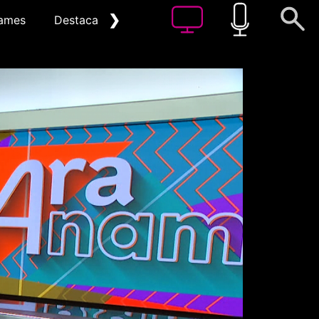
❯
ames
Destacat
Arxiu