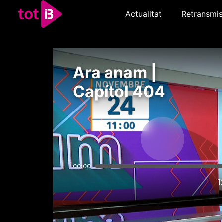
Actualitat
Retransmis
Ara anam |
Capítol 404
00:00
1