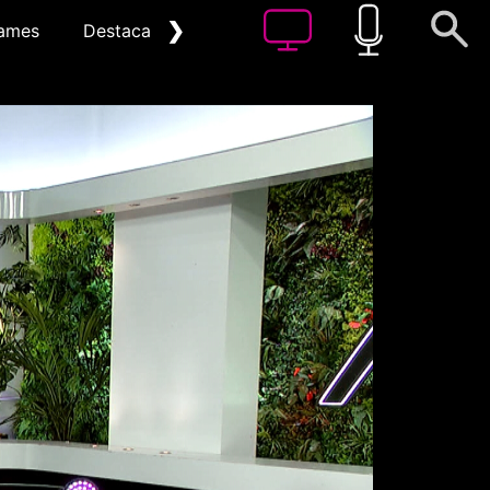
❯
ames
Destacat
Arxiu