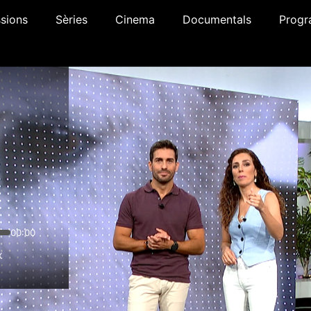
sions
Sèries
Cinema
Documentals
Progr
00:00
x