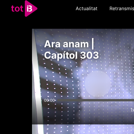
Actualitat
Retransmis
Ara anam |
Capítol 303
00:00
1