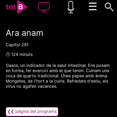
☰
Ara anam
00:00
00:00
1x
Capítol 291
🕓 124 minuts
Gasos, un indicador de la salut intestinal. Ens posam
en forma, fer exercici amb el que tenim. Cuinam una
coca de quarto tradicional. Unes pepes amb ànima.
Mongetes, de l'hort a la cuina. Refredats d'estiu, els
virus no agafen vacances.
❮❮ pàgina del programa