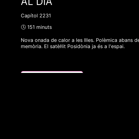
AL DIA
Capítol 2231
🕓 151 minuts
Nova onada de calor a les Illes. Polèmica abans de 
memòria. El satèl·lit Posidònia ja és a l'espai.
❮❮ pàgina del programa