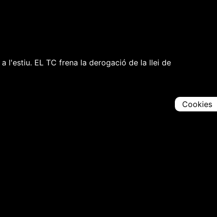
a l'estiu. EL TC frena la derogació de la llei de
Cookies
Comparteix
Iniciar en [
00:00:00
]