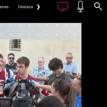
❯
ames
Destacat
Arxiu