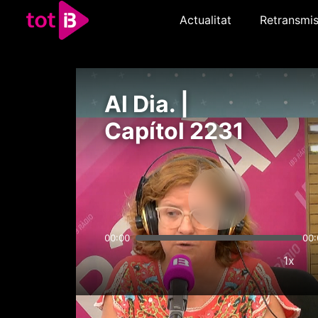
Actualitat
Retransmis
Al Dia. |
Capítol 2231
00:00
00:
1x