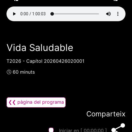
Vida Saludable
T2026 - Capítol 20260426020001
🕓 60 minuts
❮❮ pàgina del programa
Comparteix
Iniciar en [
00:00:00
]