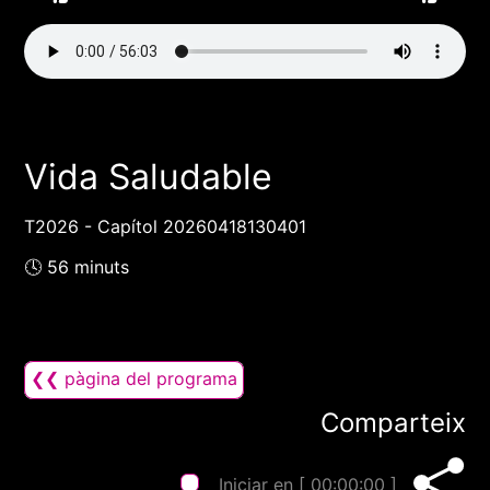
Vida Saludable
T2026 - Capítol 20260418130401
🕓 56 minuts
❮❮ pàgina del programa
Comparteix
Iniciar en [
00:00:00
]