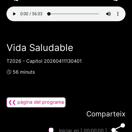
Vida Saludable
T2026 - Capítol 20260411130401
🕓 56 minuts
❮❮ pàgina del programa
Comparteix
Iniciar en [
00:00:00
]