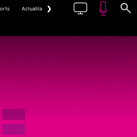
❯
orts
Actualitat
Pòdcast