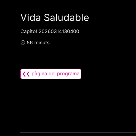
Vida Saludable
Capítol 20260314130400
🕓 56 minuts
❮❮ pàgina del programa