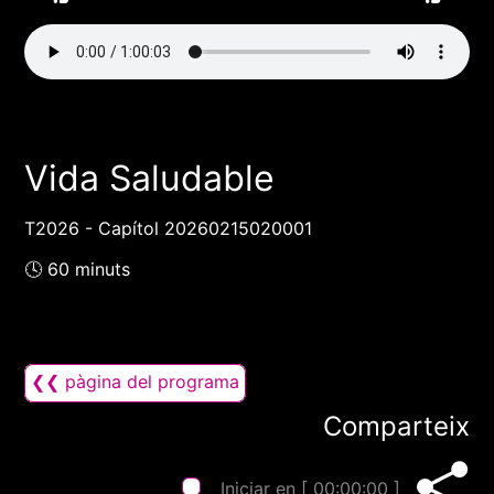
Vida Saludable
T2026 - Capítol 20260215020001
🕓 60 minuts
❮❮ pàgina del programa
Comparteix
Iniciar en [
00:00:00
]