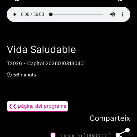
Vida Saludable
T2026 - Capítol 20260103130401
🕓 56 minuts
❮❮ pàgina del programa
Comparteix
Iniciar en [
00:00:00
]