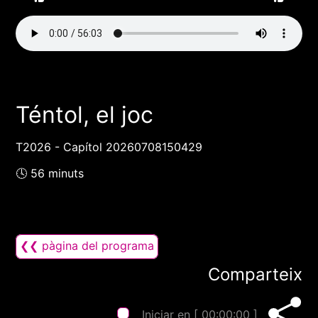
Téntol, el joc
T2026 - Capítol 20260708150429
🕓 56 minuts
❮❮ pàgina del programa
Comparteix
Iniciar en [
00:00:00
]