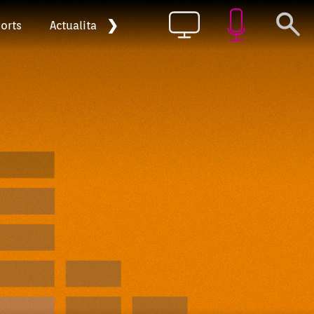
❯
orts
Actualitat
Pòdcast