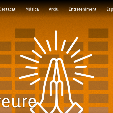
Destacat
Música
Arxiu
Entreteniment
Esp
reure