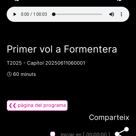
Primer vol a Formentera
T2025 - Capítol 20250611060001
🕓 60 minuts
❮❮ pàgina del programa
Comparteix
Iniciar en [
00:00:00
]