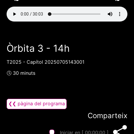
Òrbita 3 - 14h
T2025 - Capítol 20250705143001
🕓 30 minuts
❮❮ pàgina del programa
Comparteix
Iniciar en [
00:00:00
]