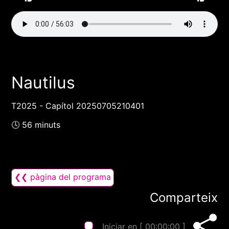
Nautilus
T2025 - Capítol 20250705210401
🕓 56 minuts
❮❮ pàgina del programa
Comparteix
Iniciar en [
00:00:00
]