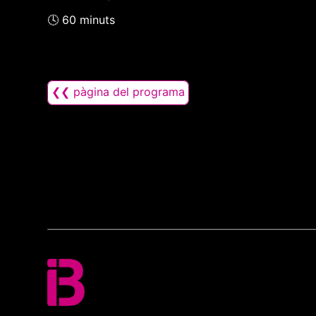
🕓 60 minuts
❮❮ pàgina del programa