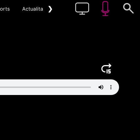
❯
orts
Actualitat
Pòdcast