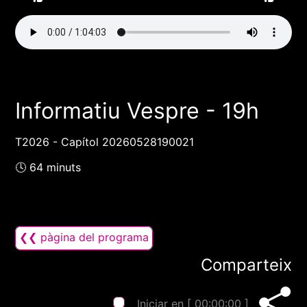
Informatiu Vespre - 19h
T2026 - Capítol 20260528190021
🕓 64 minuts
❮❮ pàgina del programa
Comparteix
Iniciar en [
00:00:00
]