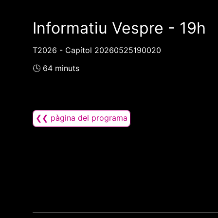
Informatiu Vespre - 19h
T2026 - Capítol 20260525190020
🕓 64 minuts
❮❮ pàgina del programa