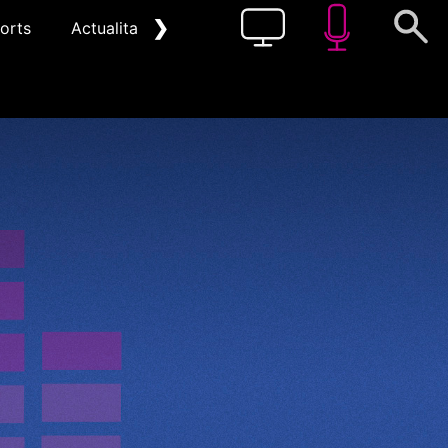
❯
orts
Actualitat
Pòdcast