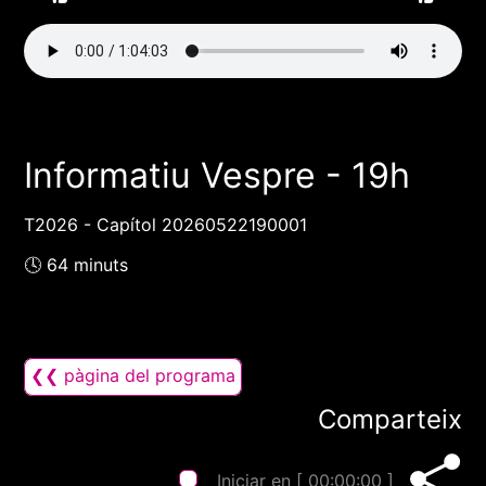
Informatiu Vespre - 19h
T2026 - Capítol 20260522190001
🕓 64 minuts
❮❮ pàgina del programa
Comparteix
Iniciar en [
00:00:00
]