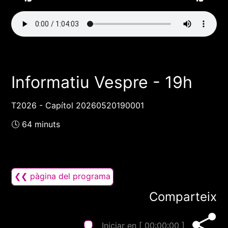
Informatiu Vespre - 19h
T2026 - Capítol 20260520190001
🕓 64 minuts
❮❮ pàgina del programa
Comparteix
Iniciar en [
00:00:00
]