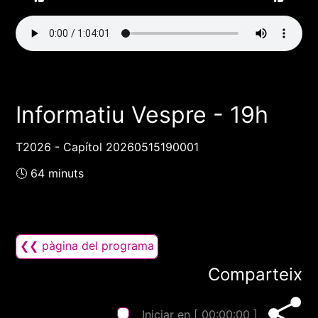
Informatiu Vespre - 19h
T2026 - Capítol 20260515190001
🕓 64 minuts
❮❮ pàgina del programa
Comparteix
Iniciar en [
00:00:00
]