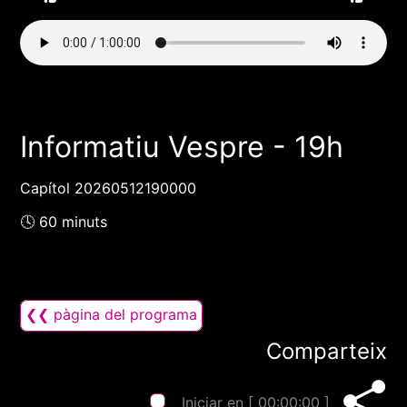
Informatiu Vespre - 19h
Capítol 20260512190000
🕓 60 minuts
❮❮ pàgina del programa
Comparteix
Iniciar en [
00:00:00
]