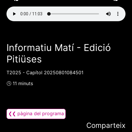
Informatiu Matí - Edició
Pitiüses
T2025 - Capítol 20250801084501
🕓 11 minuts
❮❮ pàgina del programa
Comparteix