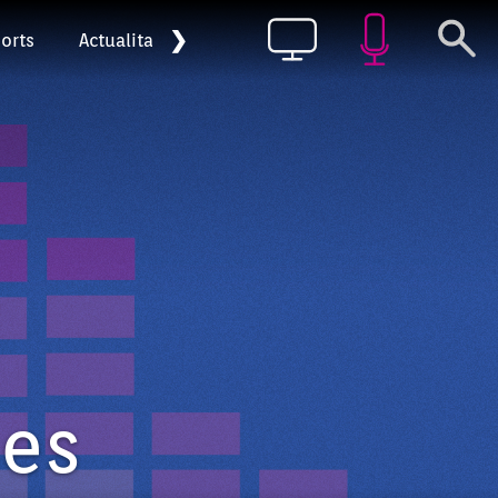
❯
orts
Actualitat
Pòdcast
ses