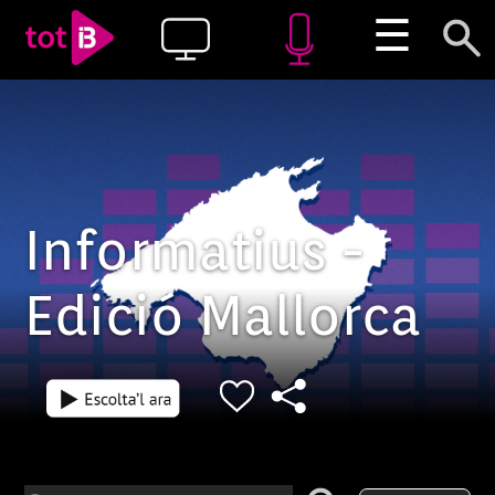
☰
Informatius -
Edició Mallorca