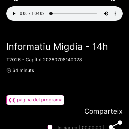
Informatiu Migdia - 14h
T2026 - Capítol 20260708140028
🕓 64 minuts
❮❮ pàgina del programa
Comparteix
Iniciar en [
00:00:00
]