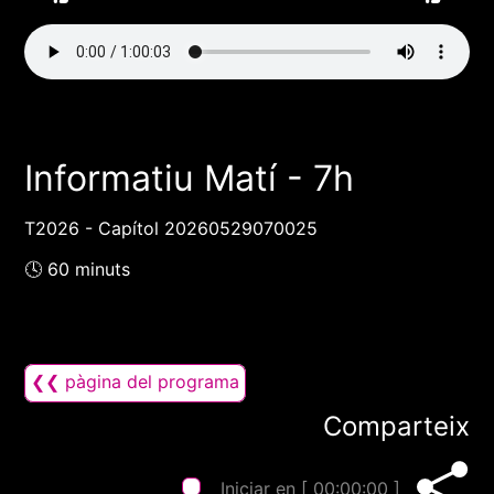
Informatiu Matí - 7h
T2026 - Capítol 20260529070025
🕓 60 minuts
❮❮ pàgina del programa
Comparteix
Iniciar en [
00:00:00
]