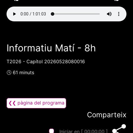
Informatiu Matí - 8h
T2026 - Capítol 20260528080016
🕓 61 minuts
❮❮ pàgina del programa
Comparteix
Iniciar en [
00:00:00
]