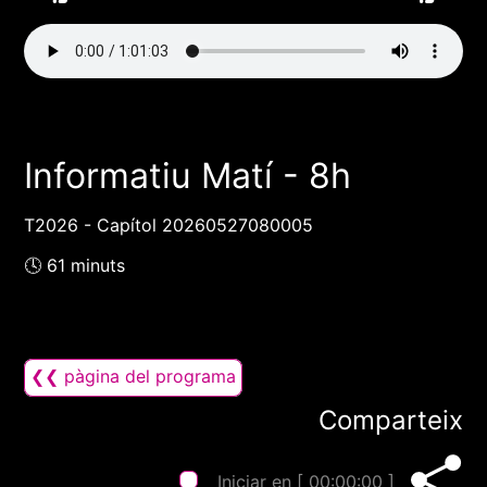
Informatiu Matí - 8h
T2026 - Capítol 20260527080005
🕓 61 minuts
❮❮ pàgina del programa
Comparteix
Iniciar en [
00:00:00
]