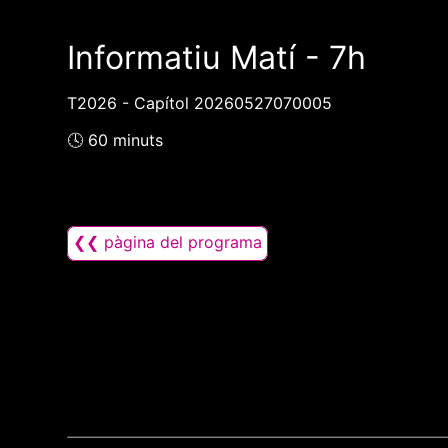
Informatiu Matí - 7h
T2026 - Capítol 20260527070005
🕓 60 minuts
❮❮ pàgina del programa