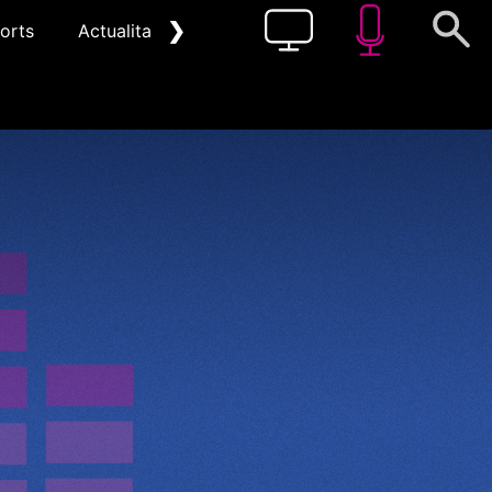
❯
orts
Actualitat
Pòdcast