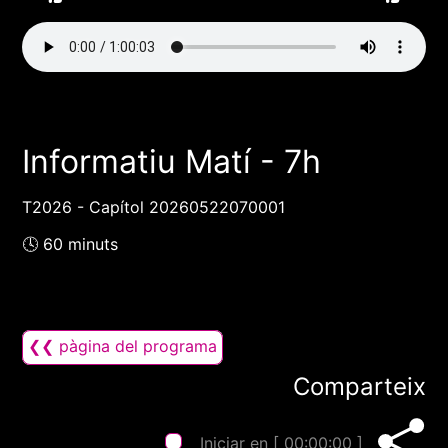
Informatiu Matí - 7h
T2026 - Capítol 20260522070001
🕓 60 minuts
❮❮ pàgina del programa
Comparteix
Iniciar en [
00:00:00
]