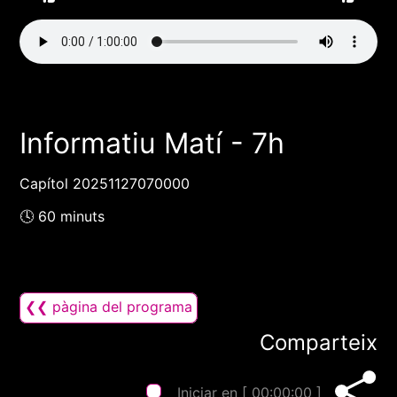
Informatiu Matí - 7h
Capítol 20251127070000
🕓 60 minuts
❮❮ pàgina del programa
Comparteix
Iniciar en [
00:00:00
]