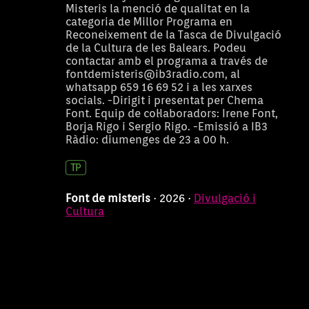
Font de misteris
1 h
Misteris la menció de qualitat en la
categoria de Millor Programa en
03/05/2026 23:00:00
Reconeixement de la Tasca de Divulgació
de la Cultura de les Balears. Podeu
Font de misteris
1 h
contactar amb el programa a través de
26/04/2026 23:00:00
fontdemisteris@ib3radio.com, al
whatsapp 659 16 69 52 i a les xarxes
Font de misteris
1 h
socials. -Dirigit i presentat per Chema
Font. Equip de col·laboradors: Irene Font,
19/04/2026 23:00:00
Borja Rigo i Sergio Rigo. -Emissió a IB3
Font de misteris
1 h
Ràdio: diumenges de 23 a 00 h.
12/04/2026 23:00:00
Font de misteris
1 h
Font de misteris
· 2026 ·
Divulgació i
05/04/2026 23:00:00
Cultura
Font de misteris
1 h
29/03/2026 23:00:00
Font de misteris
1 h
22/03/2026 23:00:00