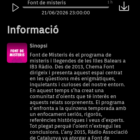
Font de misteris
1 h
21/06/2026 23:00:00
Font de misteris
1 h
Informació
14/06/2026 23:00:00
Font de misteris
1 h
Sinopsi
07/06/2026 23:00:00
Font de Misteris és el programa de
misteris i llegendes de les Illes Balears a
Font de misteris
1 h
IB3 Ràdio. Des de 2013, Chema Font
dirigeix i presenta aquest espai centrat
31/05/2026 23:00:00
en les qüestions més enigmàtiques,
Font de misteris
1 h
inquietants i curioses del nostre entorn.
En aquest temps s’ha creat una
24/05/2026 23:00:00
comunitat d’oients que té interès en
aquests relats sorprenents. El programa
Font de misteris
1 h
s’enfronta a la quinzena temporada amb
17/05/2026 23:00:00
un enfocament seriós, rigorós,
referències històriques i veus d’experts.
Font de misteris
1 h
Tot plegat perquè l’oient n’extregui les
conclusions. L’any 2015, Ràdio Associació
10/05/2026 23:00:00
de Catalunya va atorgar a Font de