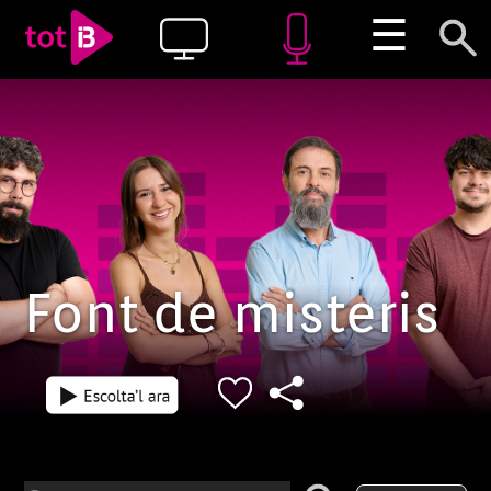
☰
Font de misteris