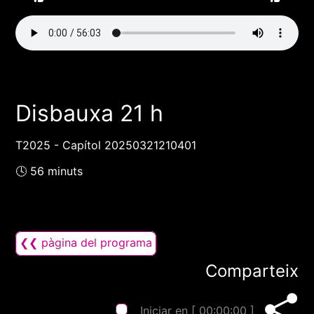
Disbauxa 21 h
T2025 - Capítol 20250321210401
🕓 56 minuts
❮❮ pàgina del programa
Comparteix
Iniciar en [
00:00:00
]