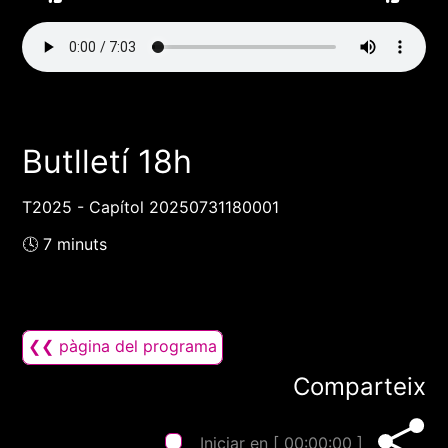
Butlletí 18h
T2025 - Capítol 20250731180001
🕓 7 minuts
❮❮ pàgina del programa
Comparteix
Iniciar en [
00:00:00
]