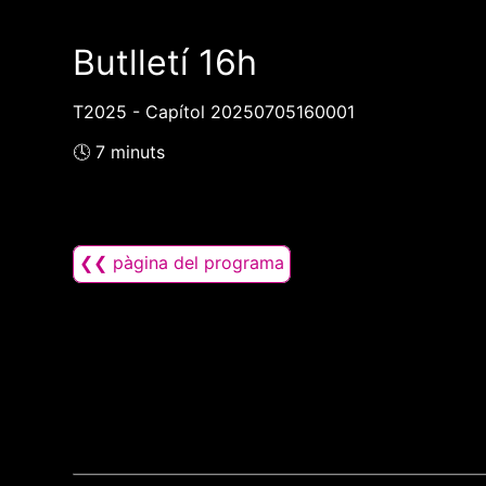
Butlletí 16h
T2025 - Capítol 20250705160001
🕓 7 minuts
❮❮ pàgina del programa