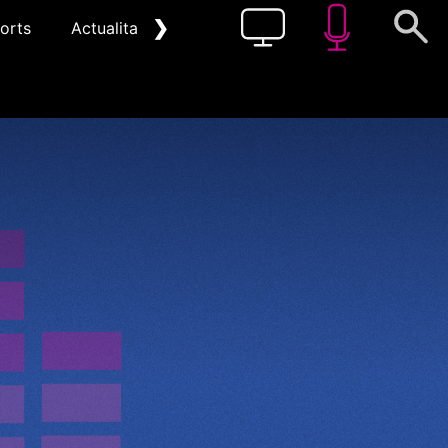
❯
orts
Actualitat
Pòdcast