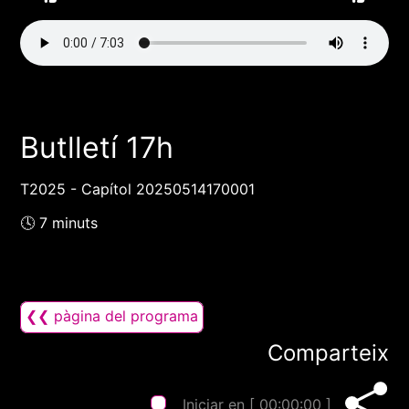
Butlletí 17h
T2025 - Capítol 20250514170001
🕓 7 minuts
❮❮ pàgina del programa
Comparteix
Iniciar en [
00:00:00
]