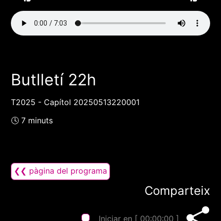
Butlletí 22h
T2025 - Capítol 20250513220001
🕓 7 minuts
❮❮ pàgina del programa
Comparteix
Iniciar en [
00:00:00
]