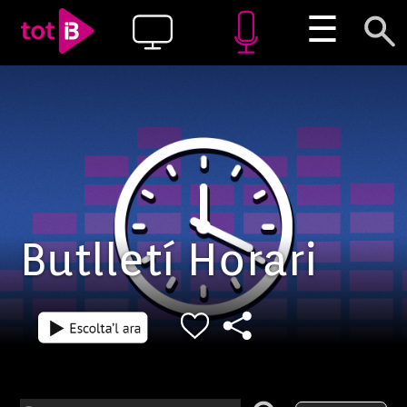
☰
Butlletí Horari