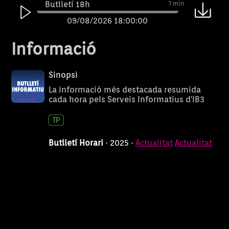
Butlletí 18h
7 min
09/08/2026 18:00:00
Butlletí 17h
7 min
Informació
09/08/2026 17:00:00
Butlletí 16h
7 min
Sinopsi
09/08/2026 16:00:00
La informació més destacada resumida
cada hora pels Serveis Informatius d'IB3
Butlletí 15h
7 min
09/08/2026 15:00:00
Butlletí 13h
7 min
Butlletí Horari
· 2025 ·
Actualitat
Actualitat
09/08/2026 13:00:00
Butlletí 12h
7 min
09/08/2026 12:00:00
Butlletí 11h
7 min
09/08/2026 11:00:00