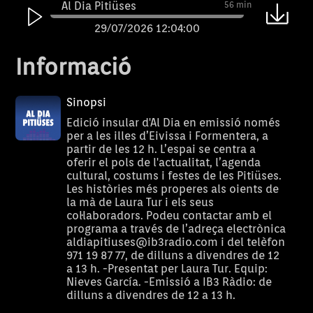
Al Dia Pitiüses
56 min
29/07/2026 12:04:00
Al Dia Pitiüses
56 min
Informació
28/07/2026 12:04:00
Al Dia Pitiüses
56 min
Sinopsi
27/07/2026 12:04:00
Edició insular d'Al Dia en emissió només
per a les illes d’Eivissa i Formentera, a
Al Dia Pitiüses
56 min
partir de les 12 h. L’espai se centra a
oferir el pols de l'actualitat, l’agenda
24/07/2026 12:04:00
cultural, costums i festes de les Pitiüses.
Al Dia Pitiüses
56 min
Les històries més properes als oients de
la mà de Laura Tur i els seus
23/07/2026 12:04:00
col·laboradors. Podeu contactar amb el
programa a través de l’adreça electrònica
Al Dia Pitiüses
56 min
aldiapitiuses@ib3radio.com i del telèfon
22/07/2026 12:04:00
971 19 87 77, de dilluns a divendres de 12
a 13 h. -Presentat per Laura Tur. Equip:
Al Dia Pitiüses
55 min
Nieves García. -Emissió a IB3 Ràdio: de
dilluns a divendres de 12 a 13 h.
21/07/2026 12:04:00