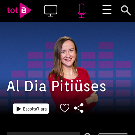
☰
Al Dia Pitiüses