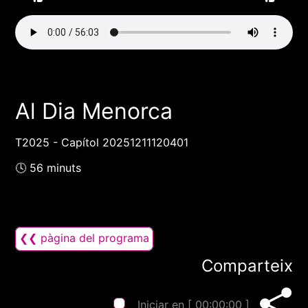
Al Dia Menorca
T2025 - Capítol 20251211120401
🕓 56 minuts
❮❮ pàgina del programa
Comparteix
Iniciar en [
00:00:00
]