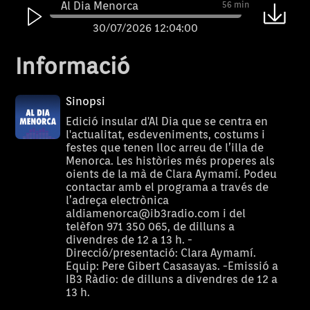
Al Dia Menorca
56 min
30/07/2026 12:04:00
Al Dia Menorca
56 min
Informació
29/07/2026 12:04:00
Al Dia Menorca
56 min
Sinopsi
28/07/2026 12:04:00
Edició insular d'Al Dia que se centra en
l'actualitat, esdeveniments, costums i
Al Dia Menorca
56 min
festes que tenen lloc arreu de l’illa de
Menorca. Les històries més properes als
27/07/2026 12:04:00
oients de la mà de Clara Aymamí. Podeu
Al Dia Menorca
56 min
contactar amb el programa a través de
l’adreça electrònica
24/07/2026 12:04:00
aldiamenorca@ib3radio.com i del
telèfon 971 350 065, de dilluns a
Al Dia Menorca
56 min
divendres de 12 a 13 h. -
23/07/2026 12:04:00
Direcció/presentació: Clara Aymamí.
Equip: Pere Gibert Casasayas. -Emissió a
Al Dia Menorca
56 min
IB3 Ràdio: de dilluns a divendres de 12 a
13 h.
22/07/2026 12:04:00