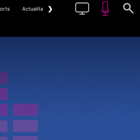
❯
orts
Actualitat
Pòdcast