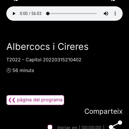
Albercocs i Cireres
T2022 - Capítol 20220315210402
🕓 56 minuts
❮❮ pàgina del programa
Comparteix
Iniciar en [
00:00:00
]