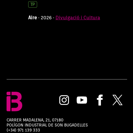
Aire
56 min
03/05/2026 22:04:00
Aire
· 2026 ·
Divulgació i Cultura
Aire
48 min
26/04/2026 22:04:00
Aire
56 min
19/04/2026 22:04:00
Aire
56 min
12/04/2026 22:04:00
Aire
56 min
05/04/2026 22:04:00
Aire
56 min
29/03/2026 22:04:00
Aire
55 min
CARRER MADALENA, 21, 07180
POLÍGON INDUSTRIAL DE SON BUGADELLES
22/03/2026 22:04:00
(+34) 971 139 333