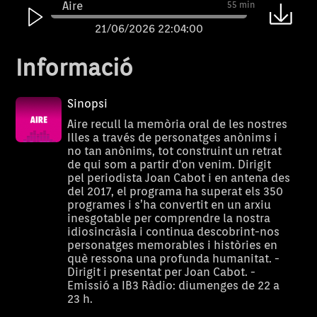
Aire
55 min
21/06/2026 22:04:00
Aire
50 min
Informació
14/06/2026 22:04:00
Aire
56 min
Sinopsi
07/06/2026 22:04:00
Aire recull la memòria oral de les nostres
Illes a través de personatges anònims i
Aire
56 min
no tan anònims, tot construint un retrat
de qui som a partir d'on venim. Dirigit
31/05/2026 22:04:00
pel periodista Joan Cabot i en antena des
Aire
56 min
del 2017, el programa ha superat els 350
programes i s’ha convertit en un arxiu
24/05/2026 22:04:00
inesgotable per comprendre la nostra
idiosincràsia i continua descobrint-nos
Aire
56 min
personatges memorables i històries en
17/05/2026 22:04:00
què ressona una profunda humanitat. -
Dirigit i presentat per Joan Cabot. -
Aire
56 min
Emissió a IB3 Ràdio: diumenges de 22 a
23 h.
10/05/2026 22:04:00