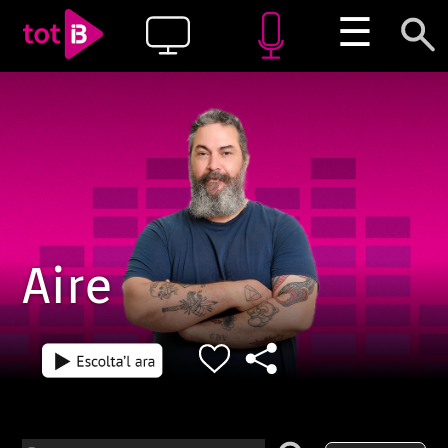
☰
Aire