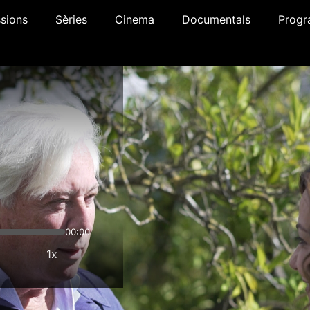
sions
Sèries
Cinema
Documentals
Progr
00:00
1x