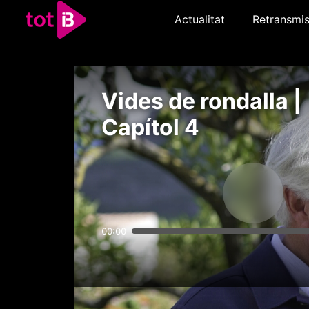
Actualitat
Retransmis
Vides de rondalla |
Capítol 4
00:00