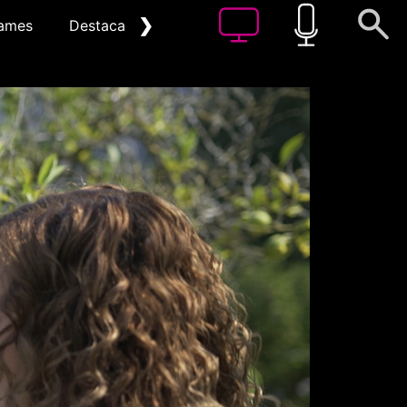
❯
ames
Destacat
Arxiu