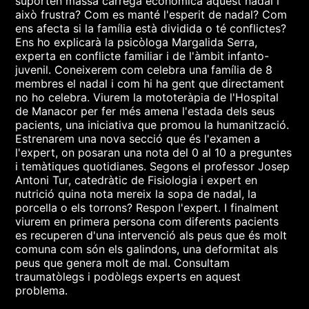
suporten massa càrrega econòmica aquest nadal i
això frustra? Com es manté l'esperit de nadal? Com
ens afecta si la família està dividida o té conflictes?
Ens ho explicarà la psicòloga Margalida Serra,
experta en conflicte familiar i de l'àmbit infanto-
juvenil. Coneixerem com celebra una família de 8
membres el nadal i com hi ha gent que directament
no ho celebra. Viurem la mototeràpia de l'Hospital
de Manacor per fer més amena l'estada dels seus
pacients, una iniciativa que promou la humanització.
Estrenarem una nova secció que és l'examen a
l'expert, on posaran una nota del 0 al 10 a preguntes
i temàtiques quotidianes. Segons el professor Josep
Antoni Tur, catedràtic de Fisiologia i expert en
nutrició quina nota mereix la sopa de nadal, la
porcella o els torrons? Respon l'expert. I finalment
viurem en primera persona com diferents pacients
es recuperen d'una intervenció als peus que és molt
comuna com són els galindons, una deformitat als
peus que genera molt de mal. Consultam
traumatòlegs i podòlegs experts en aquest
problema.