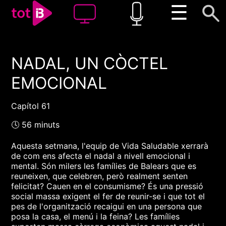
☰
NADAL, UN CÒCTEL
00:00
00:00
EMOCIONAL
1x
Capítol 61
🕓 56 minuts
Aquesta setmana, l'equip de Vida Saludable xerrarà
de com ens afecta el nadal a nivell emocional i
mental. Són milers les famílies de Balears que es
reuneixen, que celebren, però realment senten
felicitat? Cauen en el consumisme? És una pressió
social massa exigent el fer de reunir-se i que tot el
pes de l'organització recaigui en una persona que
posa la casa, el menú i la feina? Les famílies