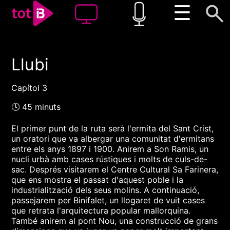
☰
Llubi
00:00
00:00
1x
Capítol 3
🕓 45 minuts
El primer punt de la ruta serà l'ermita del Sant Crist,
un oratori que va albergar una comunitat d'ermitans
entre els anys 1897 i 1900. Anirem a Son Ramis, un
nucli urbà amb cases rústiques i molts de culs-de-
sac. Després visitarem el Centre Cultural Sa Farinera,
que ens mostra el passat d'aquest poble i la
industrialització dels seus molins. A continuació,
passejarem per Binifalet, un llogaret de vuit cases
que retrata l'arquitectura popular mallorquina.
També anirem al pont Nou, una construcció de grans