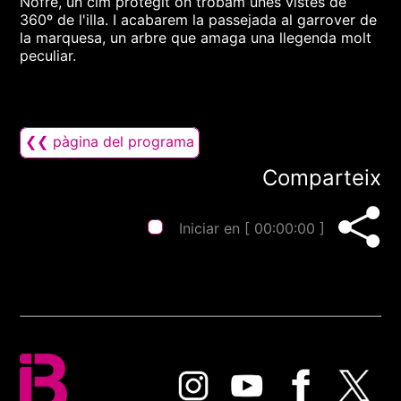
Nofre, un cim protegit on trobam unes vistes de
360º de l'illa. I acabarem la passejada al garrover de
la marquesa, un arbre que amaga una llegenda molt
peculiar.
❮❮ pàgina del programa
Comparteix
Iniciar en [
00:00:00
]