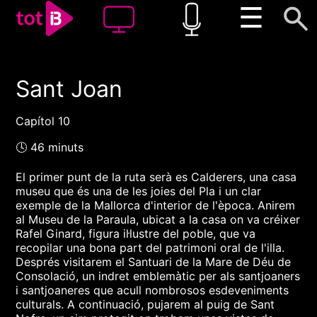
☰
Sant Joan
00:00
00:00
1x
Capítol 10
🕓 46 minuts
El primer punt de la ruta serà es Calderers, una casa
museu que és una de les joies del Pla i un clar
exemple de la Mallorca d'interior de l'època. Anirem
al Museu de la Paraula, ubicat a la casa on va créixer
Rafel Ginard, figura il·lustre del poble, que va
recopilar una bona part del patrimoni oral de l'illa.
Després visitarem el Santuari de la Mare de Déu de
Consolació, un indret emblemàtic per als santjoaners
i santjoaneres que acull nombrosos esdeveniments
culturals. A continuació, pujarem al puig de Sant