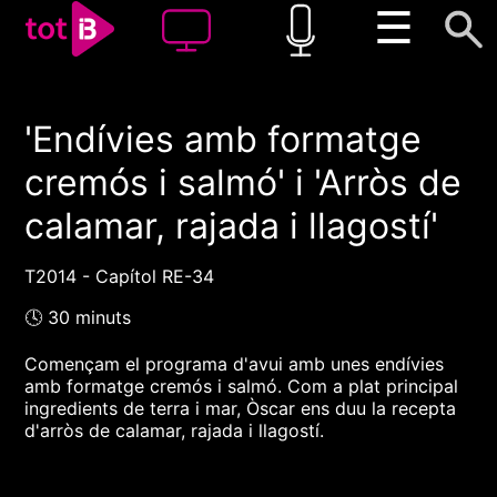
☰
'Endívies amb formatge
00:00
00:00
cremós i salmó' i 'Arròs de
1x
calamar, rajada i llagostí'
T2014 - Capítol RE-34
🕓 30 minuts
Començam el programa d'avui amb unes endívies
amb formatge cremós i salmó. Com a plat principal
ingredients de terra i mar, Òscar ens duu la recepta
d'arròs de calamar, rajada i llagostí.